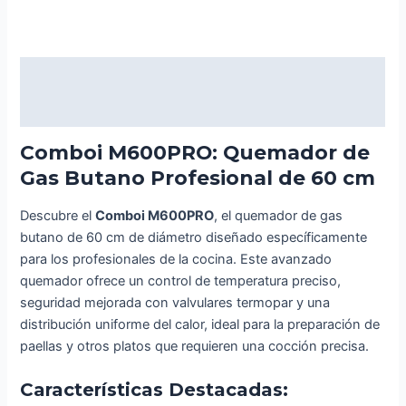
gas
butano
profesional
Descripción
de
60
Valoraciones (0)
cm
de
Comboi M600PRO: Quemador de
diámetro
Gas Butano Profesional de 60 cm
cantidad
Descubre el
Comboi M600PRO
, el quemador de gas
butano de 60 cm de diámetro diseñado específicamente
para los profesionales de la cocina. Este avanzado
quemador ofrece un control de temperatura preciso,
seguridad mejorada con valvulares termopar y una
distribución uniforme del calor, ideal para la preparación de
paellas y otros platos que requieren una cocción precisa.
Características Destacadas: