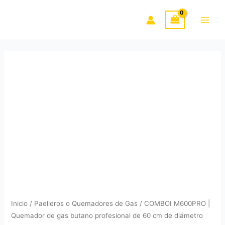
Ir
|
al
Quemador
Main
contenido
de
gas
Men
butano
profesional
de
60
cm
de
diámetro
cantidad
Inicio
/
Paelleros o Quemadores de Gas
/ COMBOI M600PRO |
Quemador de gas butano profesional de 60 cm de diámetro