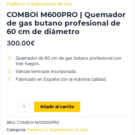
Paelleros o Quemadores de Gas
COMBOI M600PRO | Quemador
de gas butano profesional de
60 cm de diámetro
300.00
€
Quemador de 60 cm de gas butano profesional con
tres fuegos.
Valvula termopar incorporada.
Fabricado en España con la máxima calidad.
COMBOI
Añadir al carrito
M600PRO
|
SKU:
COMBOI-MOD600PRO
Quemador
Categoría:
Paelleros o Quemadores de Gas
de