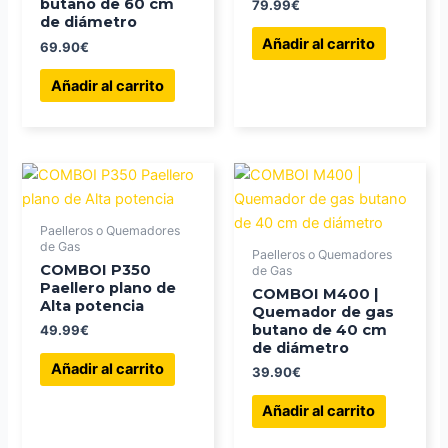
butano de 60 cm
79.99
€
de diámetro
Añadir al carrito
69.90
€
Añadir al carrito
Paelleros o Quemadores
de Gas
Paelleros o Quemadores
COMBOI P350
de Gas
Paellero plano de
COMBOI M400 |
Alta potencia
Quemador de gas
butano de 40 cm
49.99
€
de diámetro
Añadir al carrito
39.90
€
Añadir al carrito