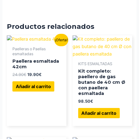
Productos relacionados
¡Oferta!
Paelleras o Paellas
esmaltadas
Paellera esmaltada
KITS ESMALTADAS
42cm
Kit completo:
El
El
24.90
€
19.90
€
paellero de gas
precio
precio
butano de 40 cm Ø
original
actual
Añadir al carrito
con paellera
era:
es:
esmaltada
24.90€.
19.90€.
98.50
€
Añadir al carrito