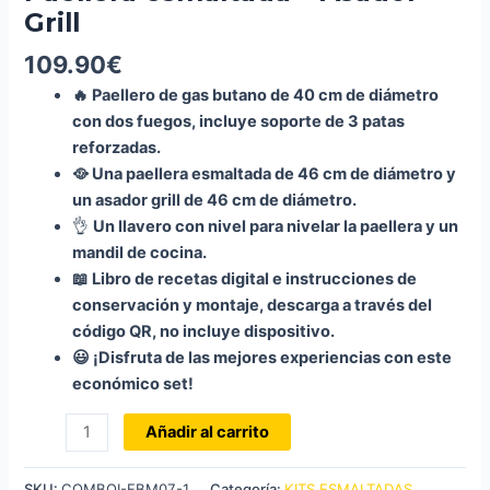
Grill
109.90
€
🔥
Paellero de gas butano de 40 cm de diámetro
con dos fuegos, incluye soporte de 3 patas
reforzadas.
🥘
Una paellera esmaltada de 46 cm de diámetro y
un asador grill de 46 cm de diámetro.
👌
Un llavero con nivel para nivelar la paellera y un
mandil de cocina.
📖
Libro de recetas digital e instrucciones de
conservación y montaje, descarga a través del
código QR, no incluye dispositivo.
😃
¡Disfruta de las mejores experiencias con este
económico set!
Kit
Añadir al carrito
Asador-
Paellero:
SKU:
COMBOI-FBM07-1
Categoría:
KITS ESMALTADAS