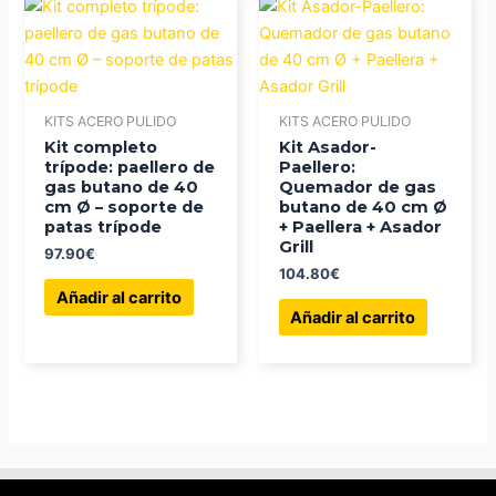
KITS ACERO PULIDO
KITS ACERO PULIDO
Kit completo
Kit Asador-
trípode: paellero de
Paellero:
gas butano de 40
Quemador de gas
cm Ø – soporte de
butano de 40 cm Ø
patas trípode
+ Paellera + Asador
Grill
97.90
€
104.80
€
Añadir al carrito
Añadir al carrito