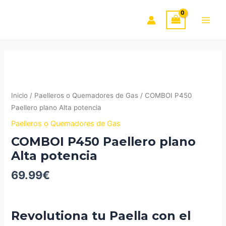
Ir
Paellero
al
plano
Main
contenido
Alta
potencia
Men
cantidad
Inicio
/
Paelleros o Quemadores de Gas
/ COMBOI P450
Paellero plano Alta potencia
Paelleros o Quemadores de Gas
COMBOI P450 Paellero plano
Alta potencia
69.99
€
Revolutiona tu Paella con el