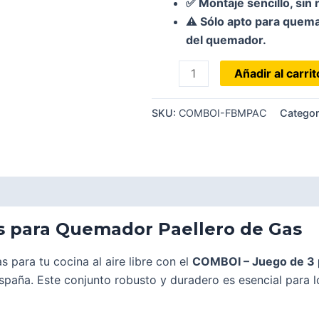
✅ Montaje sencillo, sin
⚠️ Sólo apto para quema
del quemador.
Patas
Añadir al carrit
de
soporte
SKU:
COMBOI-FBMPAC
Categor
cuadradas
cantidad
s para Quemador Paellero de Gas
s para tu cocina al aire libre con el
COMBOI – Juego de 3 
spaña. Este conjunto robusto y duradero es esencial para lo