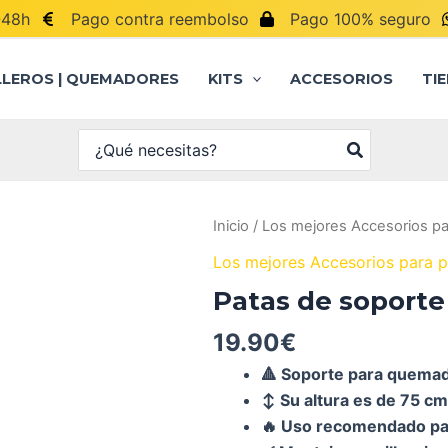
-48h
Pago contra reembolso
Pago 100% seguro
LLEROS | QUEMADORES
KITS
ACCESORIOS
TI
Buscar
por:
Inicio
/
Los mejores Accesorios pa
Los mejores Accesorios para p
Patas de soporte
19.90
€
🔺 Soporte para quemado
↕ Su altura es de 75 cm
🔥 Uso recomendado pa