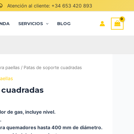
soporte
Atención al cliente: +34 653 420 893
cuadradas
cantidad
ENDA
SERVICIOS
BLOG
ra paellas
/ Patas de soporte cuadradas
aellas
 cuadradas
r de gas, incluye nivel.
.
ra quemadores hasta 400 mm de diámetro.