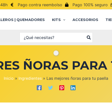
-48h
Pago contra reembolso
Pago 100% seguro
LLEROS | QUEMADORES
KITS
ACCESORIOS
TI
Buscar
por:
RES ÑORAS PARA 
Inicio
Ingredientes
Las mejores ñoras para tu paella