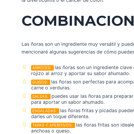
COMBINACION
Las ñoras son un ingrediente muy versátil y pued
mencionaré algunas sugerencias de cómo puedes c
las ñoras son un ingrediente clave 
ARROCES:
rojizo al arroz y aportar su sabor ahumado.
las ñoras son perfectas para acompa
GUISOS:
carne o verduras.
puedes usar las ñoras para preparar
SALSAS:
para aportar un sabor ahumado.
las ñoras fritas y picadas pued
ENSALADAS:
darles un toque diferente.
las ñoras fritas son idea
TAPAS Y APERITIVOS:
anchoas o queso.